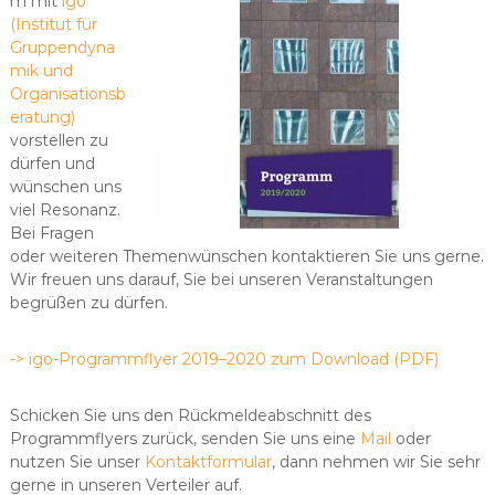
m mit
igo
a
(Institut für
t
Gruppendyna
u
mik und
n
Organisationsb
g
–
eratung)
s
vorstellen zu
u
dürfen und
p
wünschen uns
e
viel Resonanz.
r
Bei Fragen
v
i
oder weiteren Themenwünschen kontaktieren Sie uns gerne.
s
Wir freuen uns darauf, Sie bei unseren Veranstaltungen
i
begrüßen zu dürfen.
o
n
-> igo-Programmflyer 2019–2020 zum Download (PDF)
Schicken Sie uns den Rückmeldeabschnitt des
Programmflyers zurück, senden Sie uns eine
Mail
oder
nutzen Sie unser
Kontaktformular
, dann nehmen wir Sie sehr
gerne in unseren Verteiler auf.