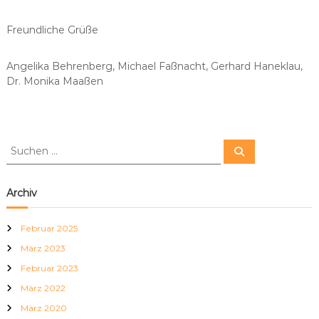
Freundliche Grüße
Angelika Behrenberg, Michael Faßnacht, Gerhard Haneklau,
Dr. Monika Maaßen
S
S
u
u
c
c
h
e
h
Archiv
n
e
n
Februar 2025
n
März 2023
a
c
Februar 2023
h
März 2022
:
März 2020