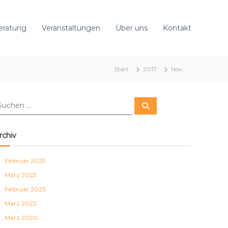
eratung
Veranstaltungen
Über uns
Kontakt
Start
2017
Nov.
S
u
c
h
e
rchiv
n
Februar 2025
März 2023
Februar 2023
März 2022
März 2020