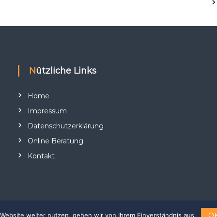
Nützliche Links
Home
Impressum
Datenschutzerklärung
Online Beratung
Kontakt
O
Website weiter nutzen, gehen wir von Ihrem Einverständnis aus.
eme:
Flash
von ThemeGrill. Powered by
WordPress