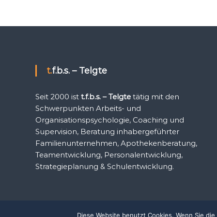
t.f.b.s. – Telgte
Seit 2000 ist
t.f.b.s. – Telgte
tätig mit den
Schwerpunkten Arbeits- und
Organisationspsychologie, Coaching und
Supervision, Beratung inhabergeführter
Familienunternehmen, Apothekenberatung,
Teamentwicklung, Personalentwicklung,
Strategieplanung & Schulentwicklung.
Diese Website benutzt Cookies. Wenn Sie die 
Copyright © 2026
t.f.b.s - Telgte
Alle Rechte vorbehalten. Th