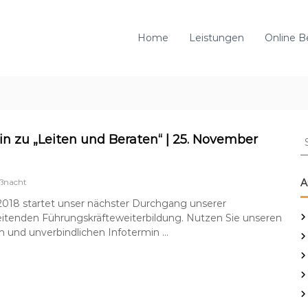
Home
Leistungen
Online B
S
in zu „Leiten und Beraten“ | 25. November
u
c
h
ßnacht
A
e
2018 startet unser nächster Durchgang unserer
n
eitenden Führungskräfteweiterbildung. Nutzen Sie unseren
n
n und unverbindlichen Infotermin …
a
c
h
: