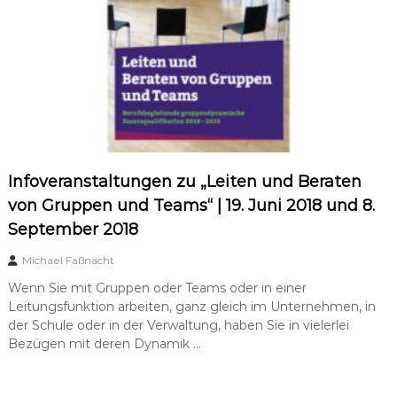
a
t
u
n
g
–
s
u
p
e
r
Infoveranstaltungen zu „Leiten und Beraten
v
von Gruppen und Teams“ | 19. Juni 2018 und 8.
i
s
September 2018
i
o
Michael Faßnacht
n
Wenn Sie mit Gruppen oder Teams oder in einer
Leitungsfunktion arbeiten, ganz gleich im Unternehmen, in
der Schule oder in der Verwaltung, haben Sie in vielerlei
Bezügen mit deren Dynamik …