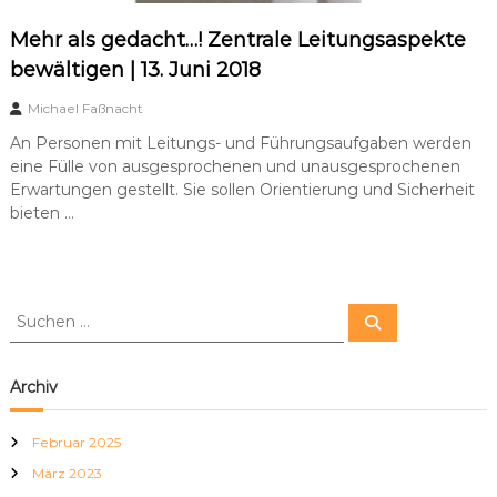
Mehr als gedacht…! Zentrale Leitungsaspekte
bewältigen | 13. Juni 2018
Michael Faßnacht
An Personen mit Leitungs- und Führungsaufgaben werden
eine Fülle von ausgesprochenen und unausgesprochenen
Erwartungen gestellt. Sie sollen Orientierung und Sicherheit
bieten …
S
S
u
u
c
c
h
e
h
Archiv
n
e
n
Februar 2025
n
März 2023
a