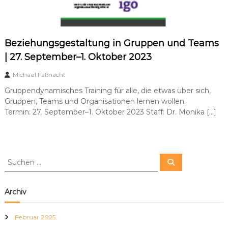
Beziehungsgestaltung in Gruppen und Teams
| 27. September–1. Oktober 2023
Michael Faßnacht
Gruppendynamisches Training für alle, die etwas über sich,
Gruppen, Teams und Organisationen lernen wollen.
Termin: 27. September–1. Oktober 2023 Staff: Dr. Monika […]
S
S
u
u
c
c
h
e
h
Archiv
n
e
n
Februar 2025
n