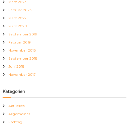
März 2023
a
c
Februar 2023
h
März 2022
:
März 2020
September 2019
Februar 2019
November 2018
September 2018
Juni 2018
November 2017
Kategorien
Aktuelles
Allgemeines
Fachtag