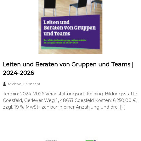
a
t
u
n
g
–
s
u
p
e
r
Leiten und Beraten von Gruppen und Teams |
v
2024-2026
i
s
i
Michael Faßnacht
o
Termin: 2024–2026 Veranstaltungsort: Kolping-Bildungsstätte
n
Coesfeld, Gerlever Weg 1, 48653 Coesfeld Kosten: 6.250,00 €,
zzgl. 19 % MwSt., zahlbar in einer Anzahlung und drei […]