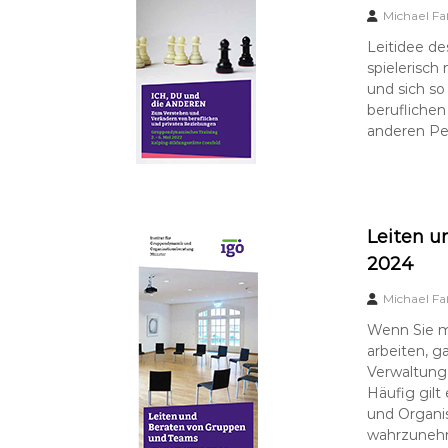
Michael Fa
Leitidee de
spielerisc
und sich so
beruflichen
anderen Pe
Leiten u
2024
Michael Fa
Wenn Sie m
arbeiten, g
Verwaltung,
Häufig gilt
und Organis
wahrzunehm