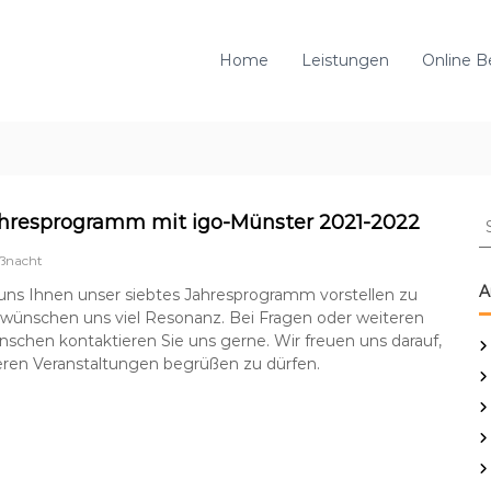
Home
Leistungen
Online B
S
hresprogramm mit igo-Münster 2021-2022
u
ßnacht
c
h
A
uns Ihnen unser siebtes Jahresprogramm vorstellen zu
e
 wünschen uns viel Resonanz. Bei Fragen oder weiteren
n
chen kontaktieren Sie uns gerne. Wir freuen uns darauf,
n
eren Veranstaltungen begrüßen zu dürfen.
a
c
h
: