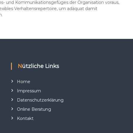
ns- und Kommunikationsgefüges der Organisation voraus,
lexibles Verhaltensrepertoire, um adäquat damit
.
Nützliche Links
Home
Impressum
Datenschutzerklärung
Online Beratung
Kontakt