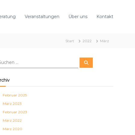
eratung
Veranstaltungen
Über uns
Kontakt
Start
2022
März
S
u
c
h
e
rchiv
n
Februar 2025
März 2023
Februar 2023
März 2022
März 2020