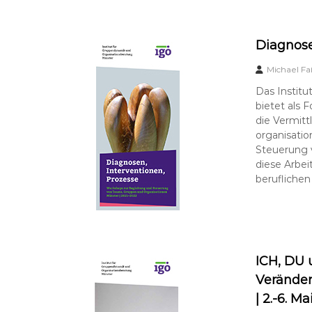
b
e
r
Diagnose
a
t
Michael Fa
u
n
Das Institu
g
bietet als 
–
die Vermit
s
organisati
u
Steuerung 
p
diese Arbei
e
beruflichen
r
v
i
s
i
ICH, DU
o
Veränder
n
| 2.-6. M