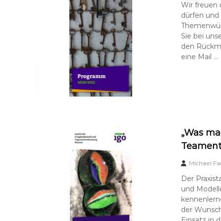
Wir freuen
dürfen und
Themenwüns
Sie bei uns
den Rückme
eine Mail …
„Was mac
Teament
Michael Fa
Der Praxist
und Modelle
kennenlern
der Wunsch
Einsatz in 