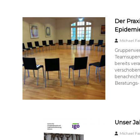
b
e
r
Der Prax
a
t
Epidemie
u
n
Michael Fa
g
Gruppenver
–
Teamsupervi
s
bereits ver
u
verschoben
p
benachricht
e
Beratungs-
r
v
i
s
i
o
Unser Ja
n
Michael Fa