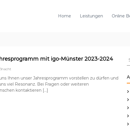
Home
Leistungen
Online B
S
ahresprogramm mit igo-Münster 2023-2024
u
ßnacht
c
h
A
 uns Ihnen unser Jahresprogramm vorstellen zu dürfen und
e
ns viel Resonanz. Bei Fragen oder weiteren
n
chen kontaktieren […]
n
a
c
h
: