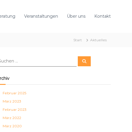
eratung
Veranstaltungen
Über uns
Kontakt
Start
Aktuelles
S
u
c
h
e
rchiv
n
Februar 2025
März 2023
Februar 2023
März 2022
März 2020