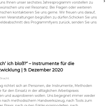
 uns Ihnen unser sechstes Jahresprogramm vorstellen zu
 wünschen uns viel Resonanz. Bei Fragen oder weiteren
chen kontaktieren Sie uns gerne. Wir freuen uns darauf,
eren Veranstaltungen begrüßen zu dürfen.Schicken Sie uns
ldeabschnitt des Programmflyers zurück, senden Sie uns
h’ ich bloß?“ – Instrumente für die
wicklung | 9. Dezember 2020
ßnacht
ag richtet sich an Personen, die Instrumente, Methoden
 für den Einsatz in der alltäglichen Arbeitspraxis
en und ausprobieren wollen. Uns begegnet immer wieder
 nach methodischem Handwerkszeug, nach Tools zum
der Praxis, nach guten Erklärungsmodellen, nach