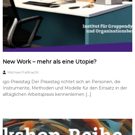
a
t
u
n
g
–
s
u
p
e
r
New Work – mehr als eine Utopie?
v
i
Michael Faßnacht
s
i
igo-Praxistag Der Praxistag richtet sich an Personen, die
o
Instrumente, Methoden und Modelle für den Einsatz in der
n
alltäglichen Arbeitspraxis kennenlernen […]