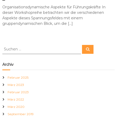
Organisationsdynamische Aspekte für Führungskräfte In
dieser Workshopreihe betrachten wir die verschiedenen
Aspekte dieses Spannungsfeldes mit einem
gruppendynamischen Blick, um die […]
S
S
u
u
c
c
h
e
h
Archiv
n
e
n
Februar 2025
n
März 2023
a
c
Februar 2023
h
März 2022
:
März 2020
September 2019