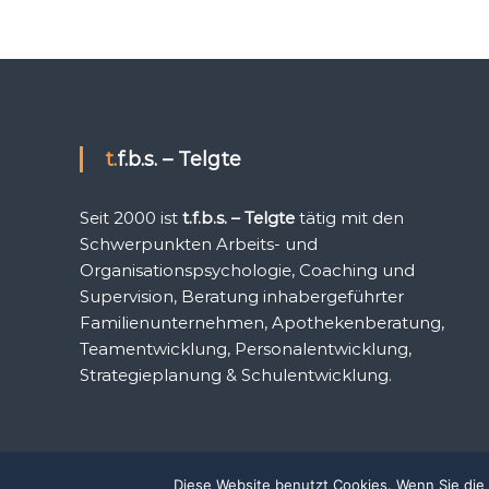
t.f.b.s. – Telgte
Seit 2000 ist
t.f.b.s. – Telgte
tätig mit den
Schwerpunkten Arbeits- und
Organisationspsychologie, Coaching und
Supervision, Beratung inhabergeführter
Familienunternehmen, Apothekenberatung,
Teamentwicklung, Personalentwicklung,
Strategieplanung & Schulentwicklung.
Diese Website benutzt Cookies. Wenn Sie die 
Copyright © 2026
t.f.b.s - Telgte
Alle Rechte vorbehalten. Th