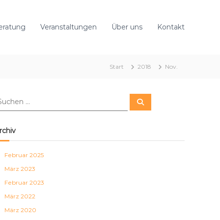
eratung
Veranstaltungen
Über uns
Kontakt
Start
2018
Nov.
S
u
c
h
e
rchiv
n
Februar 2025
März 2023
Februar 2023
März 2022
März 2020