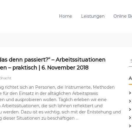
Home
Leistungen
Online B
S
das denn passiert?“ – Arbeitssituationen
u
ren – praktisch | 6. November 2018
c
h
ßnacht
A
e
ag richtet sich an Personen, die Instrumente, Methoden
n
 für den Einsatz in der alltäglichen Arbeitspraxis
n
n und ausprobieren wollen. Täglich erleben wir eine
a
 Arbeitssituationen, die sich lohnen reflektiert und
c
zu werden. Dazu ist es wichtig, sich mit der Entstehung und
h
 dieser Situationen zu beschäftigen …
: