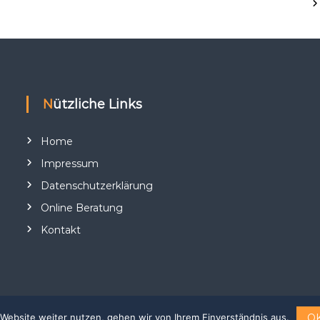
Nützliche Links
Home
Impressum
Datenschutzerklärung
Online Beratung
Kontakt
O
Website weiter nutzen, gehen wir von Ihrem Einverständnis aus.
eme:
Flash
von ThemeGrill. Powered by
WordPress