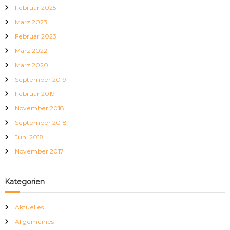
n
Februar 2025
n
März 2023
a
c
Februar 2023
h
März 2022
:
März 2020
September 2019
Februar 2019
November 2018
September 2018
Juni 2018
November 2017
Kategorien
Aktuelles
Allgemeines