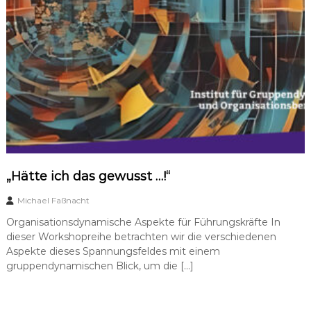
a
t
u
n
g
–
s
u
p
e
r
v
i
s
„Hätte ich das gewusst …!“
i
o
Michael Faßnacht
n
Organisationsdynamische Aspekte für Führungskräfte In
dieser Workshopreihe betrachten wir die verschiedenen
Aspekte dieses Spannungsfeldes mit einem
gruppendynamischen Blick, um die […]