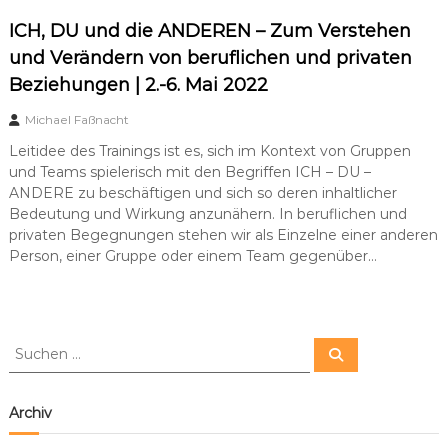
ICH, DU und die ANDEREN – Zum Verstehen
und Verändern von beruflichen und privaten
Beziehungen | 2.-6. Mai 2022
Michael Faßnacht
Leitidee des Trainings ist es, sich im Kontext von Gruppen
und Teams spielerisch mit den Begriffen ICH – DU –
ANDERE zu beschäftigen und sich so deren inhaltlicher
Bedeutung und Wirkung anzunähern. In beruflichen und
privaten Begegnungen stehen wir als Einzelne einer anderen
Person, einer Gruppe oder einem Team gegenüber…
S
S
u
u
c
c
h
e
h
Archiv
n
e