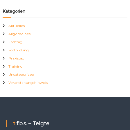
Kategorien
Aktuelles
Allgemeines
Fachtag
Fortbildung
Praxistag
Training
Uncategorized
Veranstaltungshinweis
t.f.b.s. – Telgte