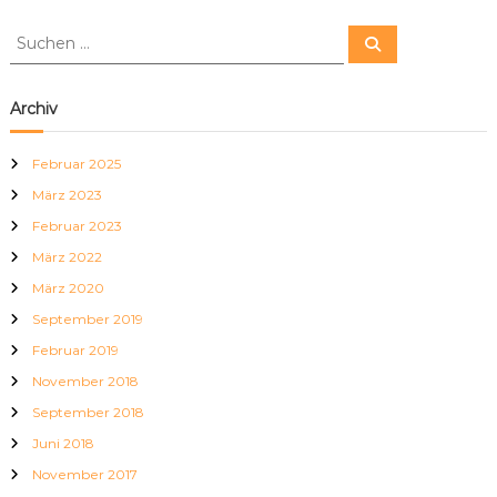
S
S
u
u
c
c
h
e
h
Archiv
n
e
n
Februar 2025
n
März 2023
a
c
Februar 2023
h
März 2022
:
März 2020
September 2019
Februar 2019
November 2018
September 2018
Juni 2018
November 2017