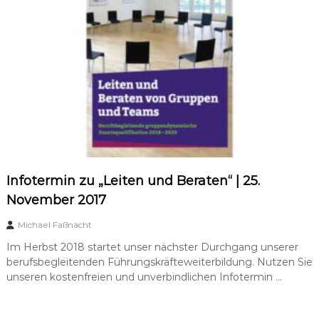
a
t
u
n
g
–
s
u
p
e
r
v
i
s
Infotermin zu „Leiten und Beraten“ | 25.
i
November 2017
o
n
Michael Faßnacht
Im Herbst 2018 startet unser nächster Durchgang unserer
berufsbegleitenden Führungskräfteweiterbildung. Nutzen Sie
unseren kostenfreien und unverbindlichen Infotermin …